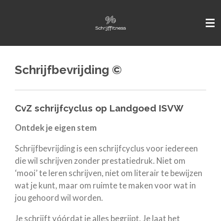
Ga
direct
naar
de
hoofdinhoud
Schrijfbevrijding ©
CvZ schrijfcyclus op Landgoed ISVW
Ontdek je eigen stem
Schrijfbevrijding is een schrijfcyclus voor iedereen
die wil schrijven zonder prestatiedruk. Niet om
‘mooi’ te leren schrijven, niet om literair te bewijzen
wat je kunt, maar om ruimte te maken voor wat in
jou gehoord wil worden.
Je schrijft vóórdat je alles begrijpt. Je laat het